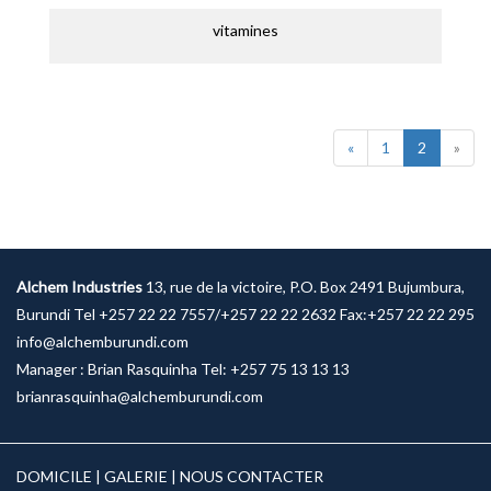
vitamines
«
1
2
»
Alchem Industries
13, rue de la victoire, P.O. Box 2491 Bujumbura,
Burundi Tel +257 22 22 7557/+257 22 22 2632 Fax:+257 22 22 295
info@alchemburundi.com
Manager : Brian Rasquinha Tel: +257 75 13 13 13
brianrasquinha@alchemburundi.com
DOMICILE
|
GALERIE
|
NOUS CONTACTER